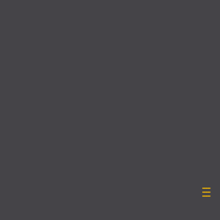
____
____
____