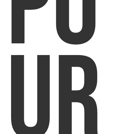
PO
UR