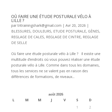
OÙ FAIRE UNE ÉTUDE POSTURALE VÉLO À
LILLE ?
par
tritrainingshark@gmail.com
|
Avr 20, 2026
|
BLESSURES
,
DOULEURS
,
ETUDE POSTURALE
,
GÈNES
,
REGLAGE DE CALES
,
REGLAGE DE CINTRE
,
REGLAGE
DE SELLE
Où faire une étude posturale vélo à Lille ? Il existe une
multitude d’endroits où vous pouvez réaliser une étude
posturale vélo à Lille. Comme dans tous les domaines,
tous les services ne se valent pas en raison des
différences de formations, de niveaux...
août 2026
L
M
M
J
V
S
D
1
2