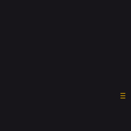
____
____
____