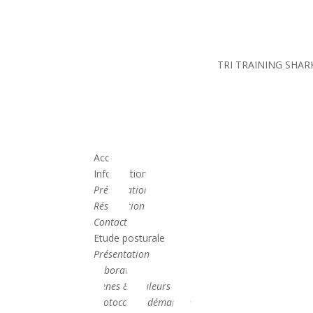
NING
TRI TRAINING SHAR
Acceuil
Informations
Présentation
Réservation
Contact
Etude posturale
Présentation
Laboratoire
Gènes & douleurs
Protocole & démarche