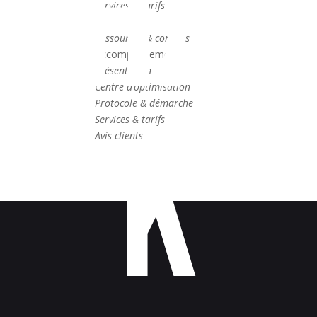
SHAR
Services & tarifs
Avis clients
Ressources & conseils
Accompagnement
Présentation
Centre d’optimisation
Protocole & démarche
K
Services & tarifs
Avis clients