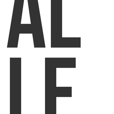
al
le