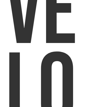
vé
lo