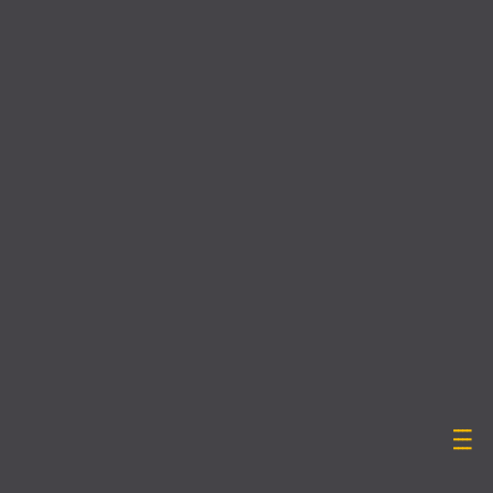
____
____
____