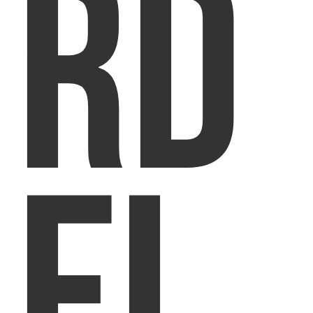
rd
el